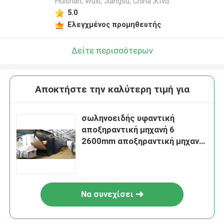
Huishan, Wuxi, Jiangsu, China ,Κίνα
5.0
Ελεγχμένος προμηθευτής
Δείτε περισσότερων
Αποκτήστε την καλύτερη τιμή για
σωληνοειδής υφαντική
αποξηραντική μηχανή 6
2600mm αποξηραντική μηχανή
υφάσματος περασμάτων
αιθουσών πολυ
Να συνεχίσει