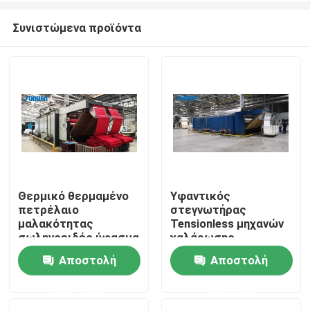
Συνιστώμενα προϊόντα
Θερμικό θερμαμένο
Υφαντικός
πετρέλαιο
στεγνωτήρας
Σπίτι
μαλακότητας
Tensionless μηχανών
σωληνοειδές ύφασμα
χαλάρωσης
Tensionless
υφάσματος 170
Αποστολή
Αποστολή
Σχετικά με εμάς
πολυεστέρα μηχανών
βαθμού θερμαμένος
ξηρό που
αέριο
ερώτησης
ερώτησης
συρρικνώνεται τη
Επαφές
μηχανή