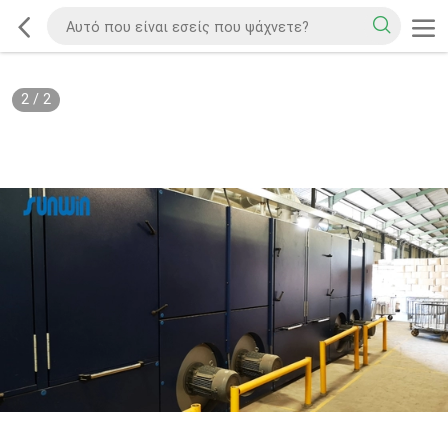
2
/
2